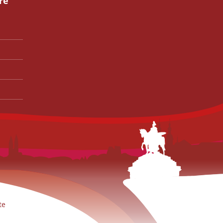
re
te