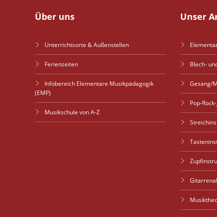
Über uns
Unser A
Unterrichtsorte & Außenstellen
Elementa
Ferienzeiten
Blech- un
Infobereich Elementare Musikpädagogik
Gesang/M
(EMP)
Pop-Rock-
Musikschule von A-Z
Streichin
Tastenin
Zupfinstr
Gitarren
Musiktheo