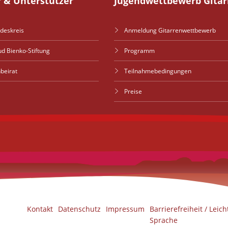
r & Unterstützer
Jugendwettbewerb Gitar
deskreis
Anmeldung Gitarrenwettbewerb
ud Bienko-Stiftung
Programm
nbeirat
Teilnahmebedingungen
Preise
Kontakt
Datenschutz
Impressum
Barrierefreiheit / Leich
Sprache