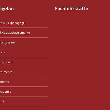
ngebot
Fachlehrkräfte
re Musikpädagogik
d Holzblasinstrumente
usiktheater
Jazz
strumente
strumente
umente
akademie
rie