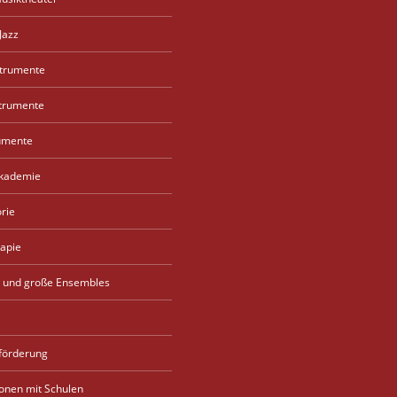
Jazz
strumente
strumente
umente
akademie
rie
apie
 und große Ensembles
förderung
onen mit Schulen