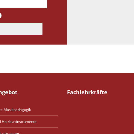
atum eingeben)
Wochenenden
ngebot
Fachlehrkräfte
re Musikpädagogik
d Holzblasinstrumente
usiktheater