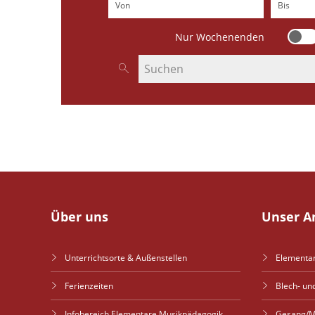
Von
(Beginndatum eingeben)
Bis
(Endd
Nur Wochenenden
Nur 
Nach Veranstaltungen suchen
Über uns
Unser A
Unterrichtsorte & Außenstellen
Elementa
Ferienzeiten
Blech- un
Infobereich Elementare Musikpädagogik
Gesang/M