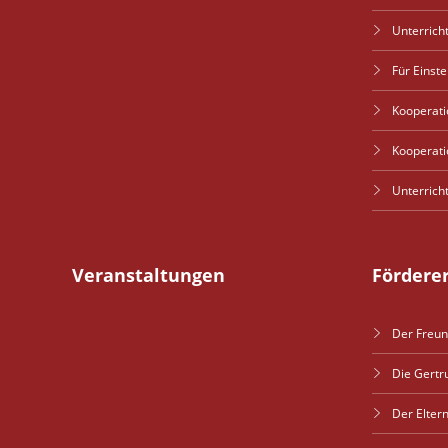
Unterrich
Für Einst
Kooperati
Kooperati
Unterrich
Veranstaltungen
Fördere
Der Freun
Die Gertr
Der Elter