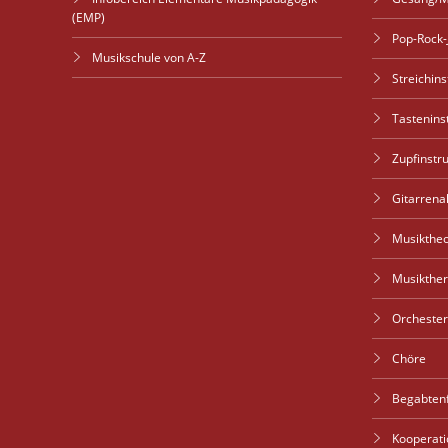
(EMP)
Pop-Rock-
Musikschule von A-Z
Streichin
Tastenin
Zupfinstr
Gitarren
Musiktheo
Musikther
Orchester
Chöre
Begabten
Kooperati