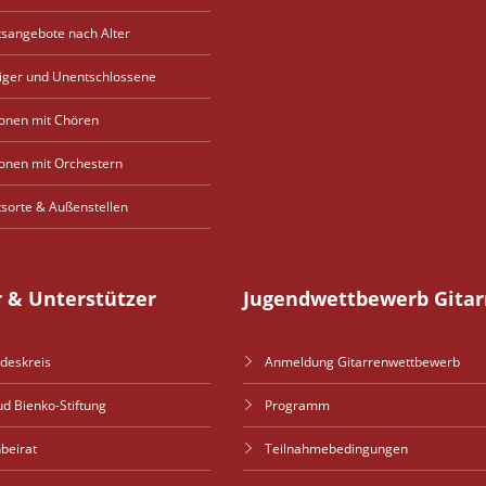
tsangebote nach Alter
eiger und Unentschlossene
onen mit Chören
onen mit Orchestern
tsorte & Außenstellen
r & Unterstützer
Jugendwettbewerb Gitar
deskreis
Anmeldung Gitarrenwettbewerb
ud Bienko-Stiftung
Programm
nbeirat
Teilnahmebedingungen