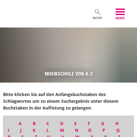
MUSIKSCHULE VON A-Z
Bitte klicken Sie auf den Anfangsbuchstaben des
Schlagwortes um zu einem Suchergebnis unter diesem
Buchstaben in der Auflistung zu gelangen.
A
B
C
D
E
F
G
H
I
J
K
L
M
N
O
P
Q
R
S
T
U
V
W
X
Y
Z