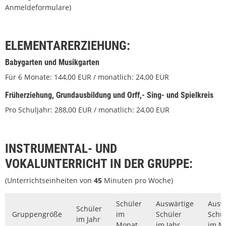
Anmeldeformulare)
ELEMENTARERZIEHUNG:
Babygarten und Musikgarten
Für 6 Monate: 144,00 EUR / monatlich: 24,00 EUR
Früherziehung, Grundausbildung und Orff,- Sing- und Spielkreis
Pro Schuljahr: 288,00 EUR / monatlich: 24,00 EUR
INSTRUMENTAL- UND
VOKALUNTERRICHT IN DER GRUPPE:
(Unterrichtseinheiten von
45
Minuten pro Woche)
Schüler
Auswärtige
Ausw
Schüler
Gruppengröße
im
Schüler
Schü
im Jahr
Monat
im Jahr
im M