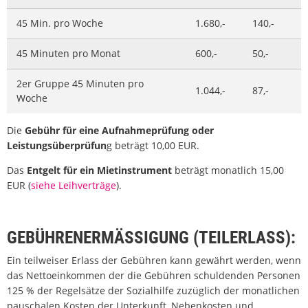
45 Min. pro Woche
1.680,-
140,-
45 Minuten pro Monat
600,-
50,-
2er Gruppe 45 Minuten pro
1.044,-
87,-
Woche
Die
Gebühr für eine Aufnahmeprüfung oder
Leistungsüberprüfun
g beträgt 10,00 EUR.
Das
Entgelt für ein Mietinstrument
beträgt monatlich 15,00
EUR (
siehe Leihverträge
).
GEBÜHRENERMÄSSIGUNG (TEILERLASS):
Ein teilweiser Erlass der Gebühren kann gewährt werden, wenn
das Nettoeinkommen der die Gebühren schuldenden Personen
125 % der Regelsätze der Sozialhilfe zuzüglich der monatlichen
pauschalen Kosten der Unterkunft, Nebenkosten und