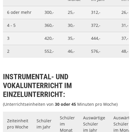
6 oder mehr
300,-
25,-
312,-
26,-
4 - 5
360,-
30,-
372,-
31,-
3
420,-
35,-
444,-
37,-
2
552,-
46,-
576,-
48,-
INSTRUMENTAL- UND
VOKALUNTERRICHT IM
EINZELUNTERRICHT:
(Unterrichtseinheiten von
30 oder 45
Minuten pro Woche)
Schüler
Auswärtige
Auswärti
Zeiteinheit
Schüler
im
Schüler
Schüler
pro Woche
im Jahr
Monat
im Jahr
im Mona