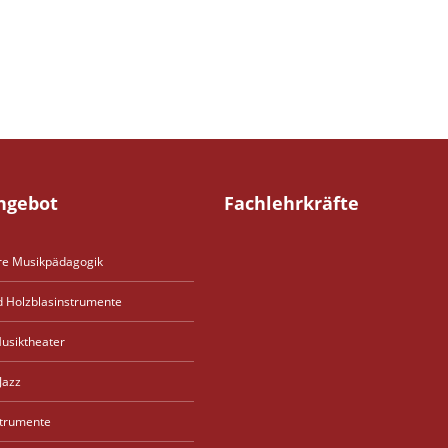
ngebot
Fachlehrkräfte
re Musikpädagogik
d Holzblasinstrumente
usiktheater
Jazz
strumente