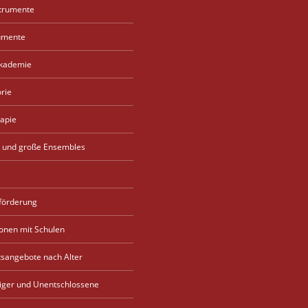
strumente
umente
akademie
rie
apie
 und große Ensembles
förderung
onen mit Schulen
tsangebote nach Alter
eiger und Unentschlossene