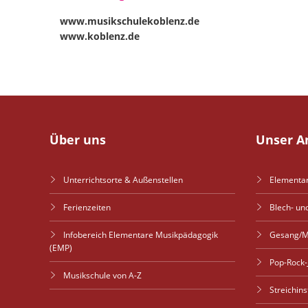
www.musikschulekoblenz.de
www.koblenz.de
Über uns
Unser A
Unterrichtsorte & Außenstellen
Elementa
Ferienzeiten
Blech- un
Infobereich Elementare Musikpädagogik
Gesang/M
(EMP)
Pop-Rock-
Musikschule von A-Z
Streichin