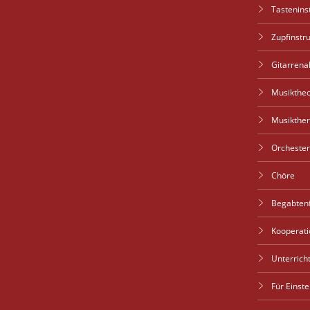
Tastenin
Zupfinstr
Gitarren
Musiktheo
Musikther
Orchester
Chöre
Begabten
Kooperati
Unterrich
Für Einst