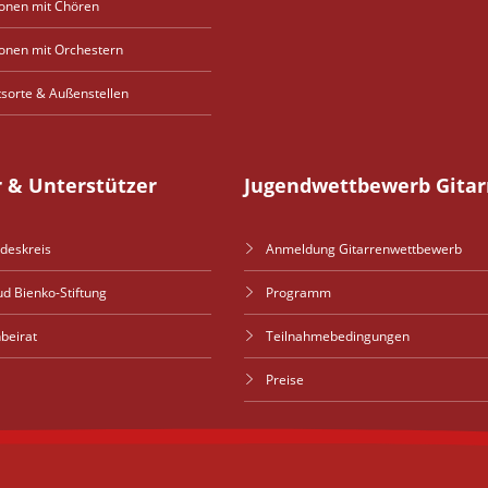
onen mit Chören
onen mit Orchestern
tsorte & Außenstellen
r & Unterstützer
Jugendwettbewerb Gitar
deskreis
Anmeldung Gitarrenwettbewerb
ud Bienko-Stiftung
Programm
nbeirat
Teilnahmebedingungen
Preise